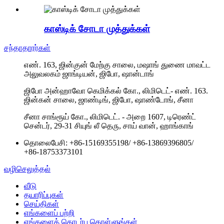
காஸ்டிக் சோடா முத்துக்கள்
சந்தாதாரர்கள்
எண். 163, ஜின்குன் மேற்கு சாலை, மஷாங் துணை மாவட்ட
அலுவலகம் ஜாங்டியன், ஜிபோ, ஷான்டாங்
ஜிபோ அன்ஹாவோ கெமிக்கல் கோ., லிமிடெட்- எண். 163.
ஜின்கன் சாலை, ஜாண்டிங், ஜிபோ, ஷாண்டோங், சீனா
சீனா சாங்ரூய் கோ., லிமிடெட். - அறை 1607, டிரெண்ட்
சென்டர், 29-31 சியுங் லீ தெரு, சாய் வான், ஹாங்காங்
தொலைபேசி:
+86-15169355198
/
+86-13869396805
/
+86-18753373101
வழிசெலுத்தல்
வீடு
தயாரிப்புகள்
செய்திகள்
எங்களைப் பற்றி
எங்களைத் தொடர்பு கொள்ளுங்கள்