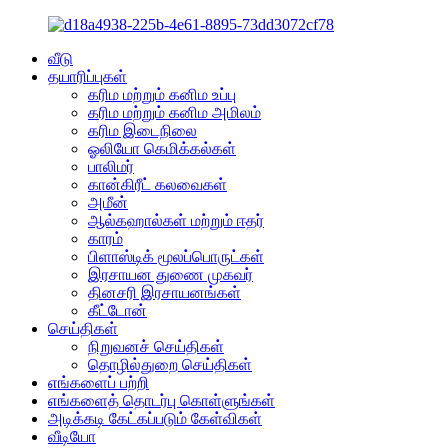
வீடு
தயாரிப்புகள்
கரிம மற்றும் கனிம உப்பு
கரிம மற்றும் கனிம அமிலம்
கரிம இடைநிலை
ஓலியோ கெமிக்கல்கள்
பாலிமர்
கான்கிரீட் கலவைகள்
அமீன்
ஆல்கஹால்கள் மற்றும் ஈதர்
காரம்
பிளாஸ்டிக் மூலப்பொருட்கள்
இரசாயன துணை முகவர்
தினசரி இரசாயனங்கள்
கீட்டோன்
செய்திகள்
நிறுவனச் செய்திகள்
தொழில்துறை செய்திகள்
எங்களைப் பற்றி
எங்களைத் தொடர்பு கொள்ளுங்கள்
அடிக்கடி கேட்கப்படும் கேள்விகள்
வீடியோ