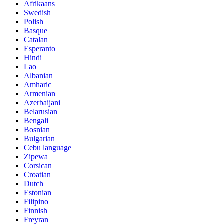
Afrikaans
Swedish
Polish
Basque
Catalan
Esperanto
Hindi
Lao
Albanian
Amharic
Armenian
Azerbaijani
Belarusian
Bengali
Bosnian
Bulgarian
Cebu language
Zipewa
Corsican
Croatian
Dutch
Estonian
Filipino
Finnish
Freyran