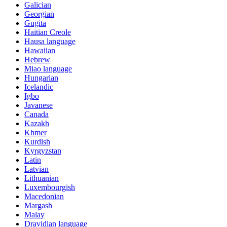
Galician
Georgian
Gugita
Haitian Creole
Hausa language
Hawaiian
Hebrew
Miao language
Hungarian
Icelandic
Igbo
Javanese
Canada
Kazakh
Khmer
Kurdish
Kyrgyzstan
Latin
Latvian
Lithuanian
Luxembourgish
Macedonian
Margash
Malay
Dravidian language