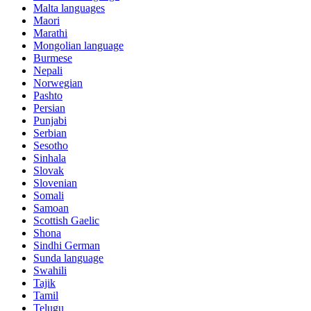
Malta languages
Maori
Marathi
Mongolian language
Burmese
Nepali
Norwegian
Pashto
Persian
Punjabi
Serbian
Sesotho
Sinhala
Slovak
Slovenian
Somali
Samoan
Scottish Gaelic
Shona
Sindhi German
Sunda language
Swahili
Tajik
Tamil
Telugu