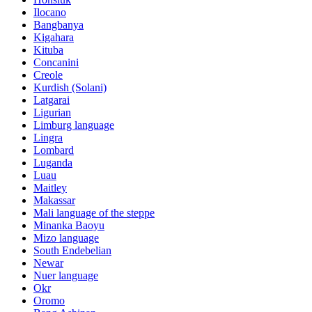
Ilocano
Bangbanya
Kigahara
Kituba
Concanini
Creole
Kurdish (Solani)
Latgarai
Ligurian
Limburg language
Lingra
Lombard
Luganda
Luau
Maitley
Makassar
Mali language of the steppe
Minanka Baoyu
Mizo language
South Endebelian
Newar
Nuer language
Okr
Oromo