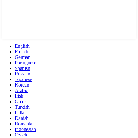
English
French
German
Portuguese
Spanish
Russian
Japanese
Korean
Arabic
Irish
Greek
Turkish
Italian
Danish
Romanian
Indonesian
Czech