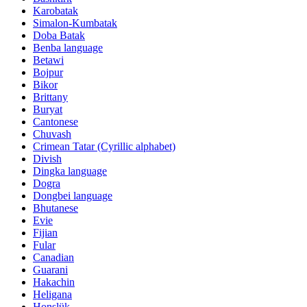
Karobatak
Simalon-Kumbatak
Doba Batak
Benba language
Betawi
Bojpur
Bikor
Brittany
Buryat
Cantonese
Chuvash
Crimean Tatar (Cyrillic alphabet)
Divish
Dingka language
Dogra
Dongbei language
Bhutanese
Evie
Fijian
Fular
Canadian
Guarani
Hakachin
Heligana
Honslük