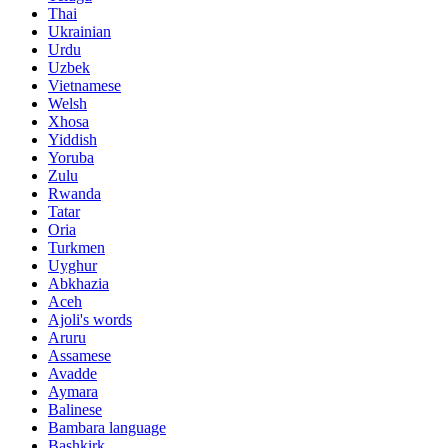
Thai
Ukrainian
Urdu
Uzbek
Vietnamese
Welsh
Xhosa
Yiddish
Yoruba
Zulu
Rwanda
Tatar
Oria
Turkmen
Uyghur
Abkhazia
Aceh
Ajoli's words
Aruru
Assamese
Avadde
Aymara
Balinese
Bambara language
Bashkirk