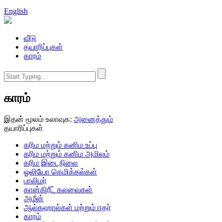
English
வீடு
தயாரிப்புகள்
காரம்
காரம்
இதன் மூலம் உலாவுக:
அனைத்தும்
தயாரிப்புகள்
கரிம மற்றும் கனிம உப்பு
கரிம மற்றும் கனிம அமிலம்
கரிம இடைநிலை
ஓலியோ கெமிக்கல்கள்
பாலிமர்
கான்கிரீட் கலவைகள்
அமீன்
ஆல்கஹால்கள் மற்றும் ஈதர்
காரம்