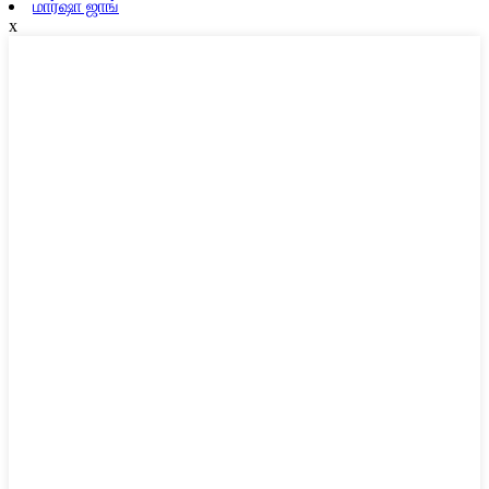
மார்ஷா ஜாங்
x