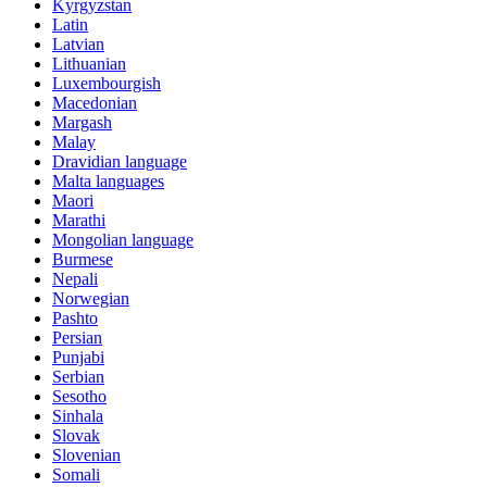
Kyrgyzstan
Latin
Latvian
Lithuanian
Luxembourgish
Macedonian
Margash
Malay
Dravidian language
Malta languages
Maori
Marathi
Mongolian language
Burmese
Nepali
Norwegian
Pashto
Persian
Punjabi
Serbian
Sesotho
Sinhala
Slovak
Slovenian
Somali