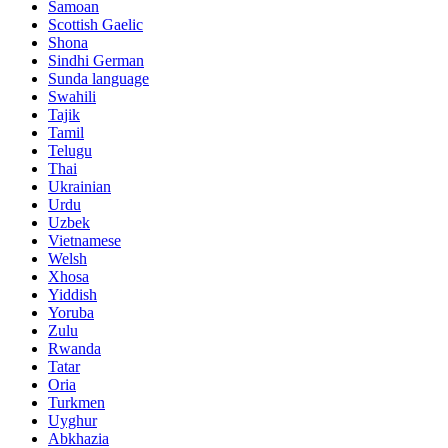
Samoan
Scottish Gaelic
Shona
Sindhi German
Sunda language
Swahili
Tajik
Tamil
Telugu
Thai
Ukrainian
Urdu
Uzbek
Vietnamese
Welsh
Xhosa
Yiddish
Yoruba
Zulu
Rwanda
Tatar
Oria
Turkmen
Uyghur
Abkhazia