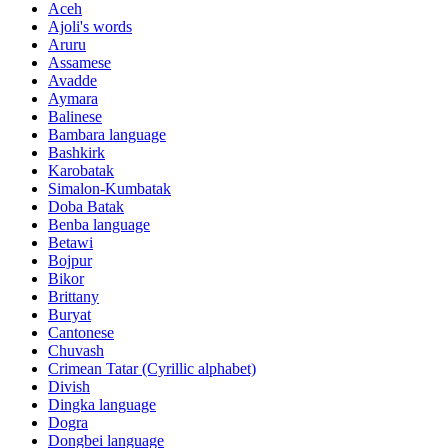
Aceh
Ajoli's words
Aruru
Assamese
Avadde
Aymara
Balinese
Bambara language
Bashkirk
Karobatak
Simalon-Kumbatak
Doba Batak
Benba language
Betawi
Bojpur
Bikor
Brittany
Buryat
Cantonese
Chuvash
Crimean Tatar (Cyrillic alphabet)
Divish
Dingka language
Dogra
Dongbei language