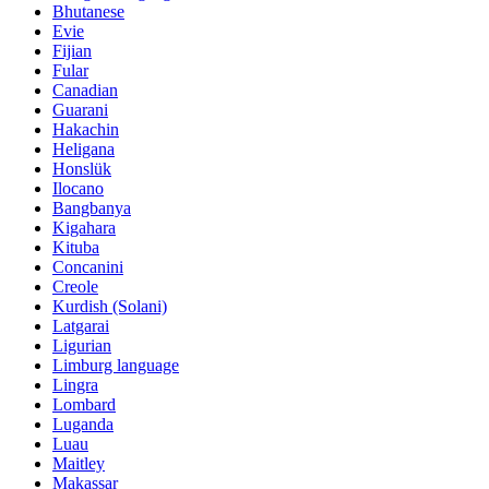
Bhutanese
Evie
Fijian
Fular
Canadian
Guarani
Hakachin
Heligana
Honslük
Ilocano
Bangbanya
Kigahara
Kituba
Concanini
Creole
Kurdish (Solani)
Latgarai
Ligurian
Limburg language
Lingra
Lombard
Luganda
Luau
Maitley
Makassar