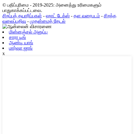
© பதிப்புரிமை - 2019-2025: அனைத்து உரிமைகளும்
பாதுகாக்கப்பட்டவை.
சிறப்புத் தயாரிப்புகள்
-
ஹாட் டேக்ஸ்
-
தள வரைபடம்
-
சிறந்த
வலைப்பதிவு
-
முதன்மைத் தேடல்
மின்னஞ்சல் அனுப்பு
சாரா டிங்
ஆண்டி யாங்
மார்ஷா ஜாங்
x