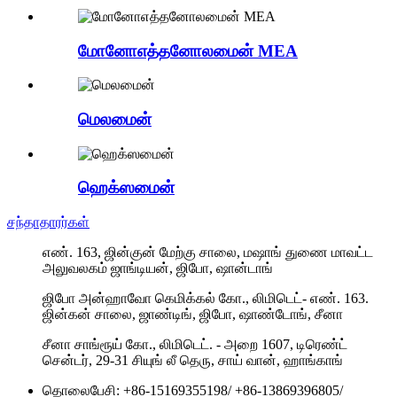
மோனோஎத்தனோலமைன் MEA
மெலமைன்
ஹெக்ஸமைன்
சந்தாதாரர்கள்
எண். 163, ஜின்குன் மேற்கு சாலை, மஷாங் துணை மாவட்ட
அலுவலகம் ஜாங்டியன், ஜிபோ, ஷான்டாங்
ஜிபோ அன்ஹாவோ கெமிக்கல் கோ., லிமிடெட்- எண். 163.
ஜின்கன் சாலை, ஜாண்டிங், ஜிபோ, ஷாண்டோங், சீனா
சீனா சாங்ரூய் கோ., லிமிடெட். - அறை 1607, டிரெண்ட்
சென்டர், 29-31 சியுங் லீ தெரு, சாய் வான், ஹாங்காங்
தொலைபேசி:
+86-15169355198
/
+86-13869396805
/