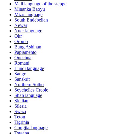
Mali language of the steppe
Minanka Baoyu
Mizo language
South Endebelian
Newar
Nuer language
Okr
Oromo
Bang Ashinan
Papiamento
Quechua
Romani
Lundi language
Sango
Sanskrit
Northern Sotho
Seychelles Creole
Shan language
Sicilian
Silesia
Swazi
Teton
Tigrinia
Congjia language
Tswana