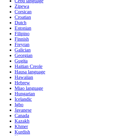
Cebu language
Zipewa
Corsican
Croatian
Dutch
Estonian
Filipino
Finnish
Freyran
Galician
Georgian
Gugita
Haitian Creole
Hausa language
Hawaiian
Hebrew
Miao language
Hungarian
Icelandic
Igbo
Javanese
Canada
Kazakh
Khmer
Kurdish