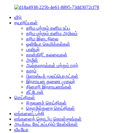
வீடு
தயாரிப்புகள்
கரிம மற்றும் கனிம உப்பு
கரிம மற்றும் கனிம அமிலம்
கரிம இடைநிலை
ஓலியோ கெமிக்கல்கள்
பாலிமர்
கான்கிரீட் கலவைகள்
அமீன்
ஆல்கஹால்கள் மற்றும் ஈதர்
காரம்
பிளாஸ்டிக் மூலப்பொருட்கள்
இரசாயன துணை முகவர்
தினசரி இரசாயனங்கள்
கீட்டோன்
செய்திகள்
நிறுவனச் செய்திகள்
தொழில்துறை செய்திகள்
எங்களைப் பற்றி
எங்களைத் தொடர்பு கொள்ளுங்கள்
அடிக்கடி கேட்கப்படும் கேள்விகள்
வீடியோ