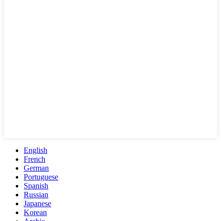
English
French
German
Portuguese
Spanish
Russian
Japanese
Korean