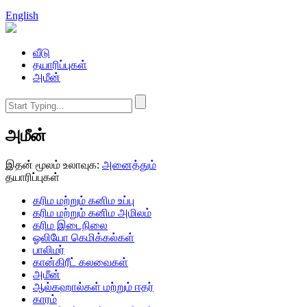
English
வீடு
தயாரிப்புகள்
அமீன்
அமீன்
இதன் மூலம் உலாவுக:
அனைத்தும்
தயாரிப்புகள்
கரிம மற்றும் கனிம உப்பு
கரிம மற்றும் கனிம அமிலம்
கரிம இடைநிலை
ஓலியோ கெமிக்கல்கள்
பாலிமர்
கான்கிரீட் கலவைகள்
அமீன்
ஆல்கஹால்கள் மற்றும் ஈதர்
காரம்