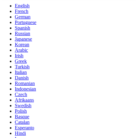
English
French
German
Portuguese
Spanish
Russian
Japanese
Korean
Arabic
Irish
Greek
Turkish
Italian
Danish
Romanian
Indonesian
Czech
Afrikaans
Swedish
Polish
Basque
Catalan
Esperanto
Hindi