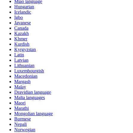
Miao language
Hungarian
Icelandic
Igbo
Javanese
Canada
Kazakh
Khmer
Kurdish
Kyrgyzstan
Latin
Latvian
Lithuanian
Luxembourgish
Macedonian
Margash
Malay
Dravidian language
Malta languages
Maori
Marathi
Mongolian language
Burmese
Nepali
Norwegian