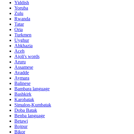
Yiddish
Yoruba
Zulu
Rwanda
Tatar
Oria
Turkmen
Uyghur
Abkhazia
Aceh
Ajoli's words
Aruru
Assamese
Avadde
Aymara
Balinese
Bambara language
Bashkirk
Karobatak
Simalon-Kumbatak
Doba Batak
Benba language
Betawi
Bojpur
Bikor