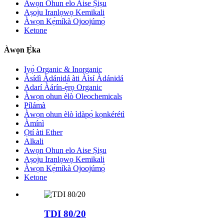
Awọn Ohun elo Aise Ṣiṣu
Aṣoju Iranlọwọ Kemikali
Àwọn Kẹ́míkà Ojoojúmọ́
Ketone
Àwọn Ẹ̀ka
Iyọ̀ Organic & Inorganic
Àsídì Àdánidá àti Àìsí Àdánidá
Adarí Àárín-ẹ̀rọ Organic
Àwọn ohun èlò Oleochemicals
Pílámà
Àwọn ohun èlò ìdàpọ̀ kọnkérétì
Àmínì
Ọtí àti Ether
Alkali
Awọn Ohun elo Aise Ṣiṣu
Aṣoju Iranlọwọ Kemikali
Àwọn Kẹ́míkà Ojoojúmọ́
Ketone
TDI 80/20