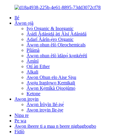
Ilé
Àwọn ọjà
Iyọ̀ Organic & Inorganic
Àsídì Àdánidá àti Àìsí Àdánidá
Adarí Àárín-ẹ̀rọ Organic
Àwọn ohun èlò Oleochemicals
Pílámà
Àwọn ohun èlò ìdàpọ̀ kọnkérétì
Àmínì
Ọtí àti Ether
Alkali
Awọn Ohun elo Aise Ṣiṣu
Aṣoju Iranlọwọ Kemikali
Àwọn Kẹ́míkà Ojoojúmọ́
Ketone
Awọn iroyin
Àwọn Ìròyìn Ilé-iṣẹ́
Awọn iroyin Ile-iṣẹ
Nipa re
Pe wa
Awọn ibeere ti a maa n beere nigbagbogbo
Fídíò