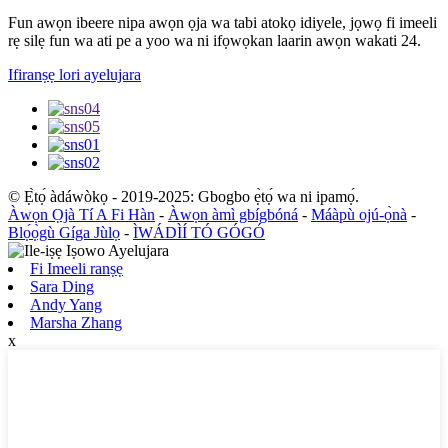
Fun awọn ibeere nipa awọn ọja wa tabi atokọ idiyele, jọwọ fi imeeli
rẹ silẹ fun wa ati pe a yoo wa ni ifọwọkan laarin awọn wakati 24.
Ifiranṣẹ lori ayelujara
© Ẹ̀tọ́ àdáwòkọ - 2019-2025: Gbogbo ẹ̀tọ́ wa ni ipamọ́.
Àwọn Ọjà Tí A Fi Hàn
-
Àwọn àmì gbígbóná
-
Máàpù ojú-ọ̀nà
-
Blọ́ọ̀gù Gíga Jùlọ
-
ÌWÁDÌÍ TÓ GÓGÓ
Fi Imeeli ranṣẹ
Sara Ding
Andy Yang
Marsha Zhang
x