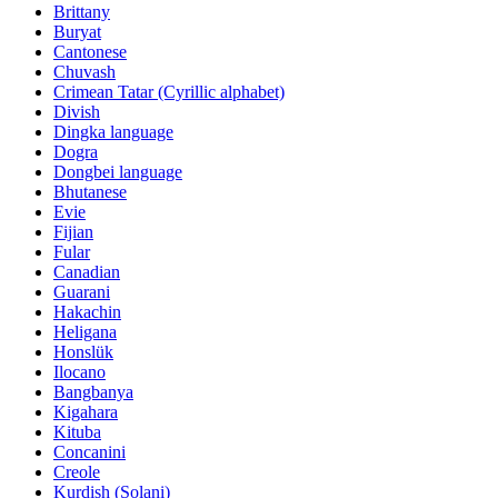
Brittany
Buryat
Cantonese
Chuvash
Crimean Tatar (Cyrillic alphabet)
Divish
Dingka language
Dogra
Dongbei language
Bhutanese
Evie
Fijian
Fular
Canadian
Guarani
Hakachin
Heligana
Honslük
Ilocano
Bangbanya
Kigahara
Kituba
Concanini
Creole
Kurdish (Solani)