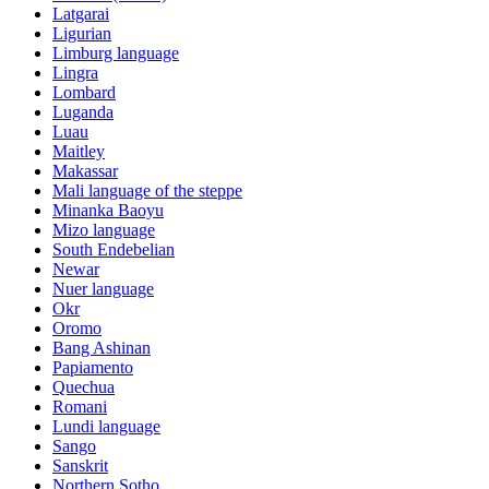
Latgarai
Ligurian
Limburg language
Lingra
Lombard
Luganda
Luau
Maitley
Makassar
Mali language of the steppe
Minanka Baoyu
Mizo language
South Endebelian
Newar
Nuer language
Okr
Oromo
Bang Ashinan
Papiamento
Quechua
Romani
Lundi language
Sango
Sanskrit
Northern Sotho