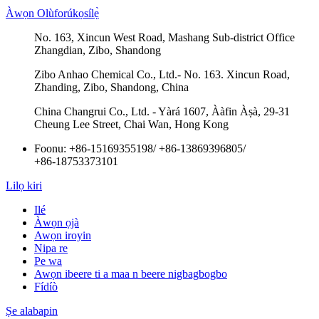
Àwọn Olùforúkọsílẹ̀
No. 163, Xincun West Road, Mashang Sub-district Office
Zhangdian, Zibo, Shandong
Zibo Anhao Chemical Co., Ltd.- No. 163. Xincun Road,
Zhanding, Zibo, Shandong, China
China Changrui Co., Ltd. - Yàrá 1607, Ààfin Àṣà, 29-31
Cheung Lee Street, Chai Wan, Hong Kong
Foonu:
+86-15169355198
/
+86-13869396805
/
+86-18753373101
Lilọ kiri
Ilé
Àwọn ọjà
Awọn iroyin
Nipa re
Pe wa
Awọn ibeere ti a maa n beere nigbagbogbo
Fídíò
Ṣe alabapin