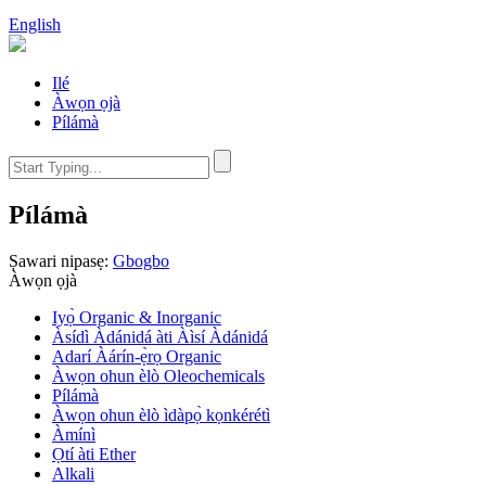
English
Ilé
Àwọn ọjà
Pílámà
Pílámà
Ṣawari nipasẹ:
Gbogbo
Àwọn ọjà
Iyọ̀ Organic & Inorganic
Àsídì Àdánidá àti Àìsí Àdánidá
Adarí Àárín-ẹ̀rọ Organic
Àwọn ohun èlò Oleochemicals
Pílámà
Àwọn ohun èlò ìdàpọ̀ kọnkérétì
Àmínì
Ọtí àti Ether
Alkali