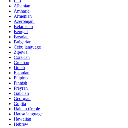
Lao
Albanian
Amharic
Armenian
Azerbaijani
Belarusian
Bengali
Bosnian
Bulgarian
Cebu language
Zipewa
Corsican
Croatian
Dutch
Estonian
Filipino
Finnish
Freyran
Galician
Georgian
Gugita
Haitian Creole
Hausa language
Hawaiian
Hebrew