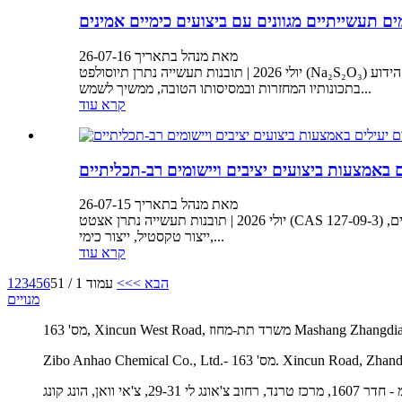
ים תעשייתיים מגוונים עם ביצועים כימיים אמינים
מאת מנהל בתאריך 26-07-16
יולי 2026 | תובנות תעשייה נתרן תיוסולפט (Na₂S₂O₃) הוא תרכובת כימית אנאורגנית חשובה הנמצאת בשימוש נרחב בצילום, טיפול במים, כרייה, עיבוד כימי ויישומים תעשייתיים. נתרן תיוסולפט, הידוע
בתכונותיו המחזרות ובמסיסותו הטובה, ממשיך לשמש...
קרא עוד
באמצעות ביצועים יציבים ויישומים רב-תכליתיים
מאת מנהל בתאריך 26-07-15
יולי 2026 | תובנות תעשייה נתרן אצטט (CAS 127-09-3) הוא מלח אורגני בשימוש נרחב בעל מסיסות מים ותכונות חציצה מצוינות. כחומר גלם כימי חשוב, הוא מיושם בתעשיות שונות, כולל טיפול בשפכים,
ייצור טקסטיל, ייצור כימי,...
קרא עוד
הבא >
>>
עמוד 1 / 51
6
5
4
3
2
1
מנויים
חוז Mashang Zhangdian, Zibo, Shandong
29-3, צ'אי וואן, הונג קונג