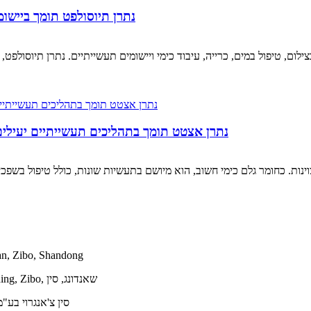
נתרן תיוסולפט תומך ביישומ
נתרן אצטט תומך בתהליכים תעשייתיים יעילים 
מס' 163, Xincun West Road, משרד תת-מ
Zibo Anhao Chemical Co., Ltd.- מס' 163. Xincun Road, Zhanding, Zibo, שאנדונג, סין
סין צ'אנגרוי בע"מ - חדר 1607, מרכז טרנד, רחוב צ'אונג לי 1