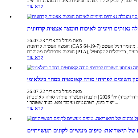
קרא עוד
לה נאותים חיוניים לאיכות חומצה אצטית קרחונית
מאת מנהל בתאריך 26-07-23
חומצה אצטית קרחונית (CAS 64-19-7) היא אחת הכימיקלים האורגניים הנפוצים ביותר בתעשייה הכימית העולמית. היא משמשת כחומר גלם חשוב בייצור אסטרים של אצטט, מונומר ויניל אצטט (VAM),
קרא עוד
ון חשובים לפתיתי סודה קאוסטית בסחר בינלאומי
מאת מנהל בתאריך 26-07-22
יולי 2026 | תובנות תעשייה פתיתי סודה קאוסטית (נתרן הידרוקסיד, NaOH, CAS 1310-73-2) הם אחד הכימיקלים הבסיסיים הנפוצים ביותר בתעשיות כגון טיפול במים, עיסת נייר, טקסטיל, זיקוק אלומינה,
ייצור כימי, דטרגנטים ועיבוד נפט. בעוד שטוהר ו...
קרא עוד
ם של תיאוריאה: טיפים מעשיים לקונים תעשייתיים