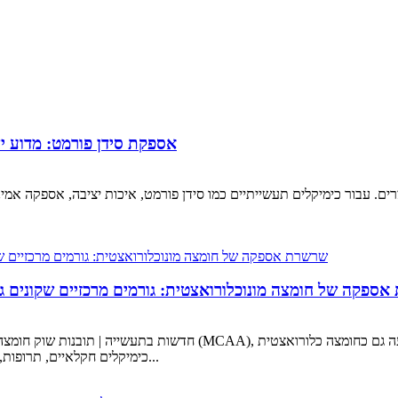
אספקת סידן פורמט: מדוע יצי
. עבור כימיקלים תעשייתיים כמו סידן פורמט, איכות יציבה, אספקה ​​אמינה
ספקה ​​של חומצה מונוכלורואצטית: גורמים מרכזיים שקונים גל
חדשות בתעשייה | תובנות שוק חומצה מונוכלורואצטית ושרשרת האספקה ​​חו
הנמצא בשימוש נרחב בייצור קרבוקסימתיל תאית (CMC), כימיקלים חקלאיים, תרופות, ד...