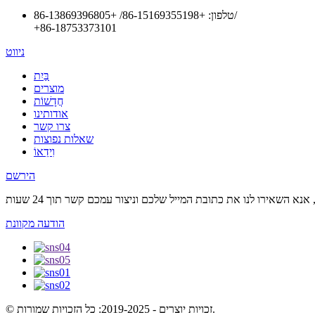
/
טלפון:
+86-15169355198
/
+86-13869396805
+86-18753373101
ניווט
בַּיִת
מוצרים
חֲדָשׁוֹת
אודותינו
צרו קשר
שאלות נפוצות
וִידֵאוֹ
הירשם
הודעה מקוונת
© זכויות יוצרים - 2019-2025: כל הזכויות שמורות.