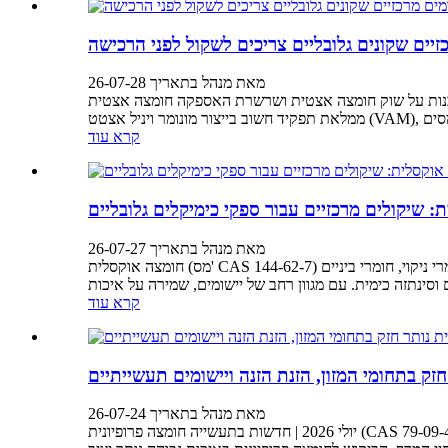
יים שקונים גלובליים צריכים לשקול לפני הרכישה
מאת מנהל בתאריך 26-07-28
ת האספקה ​​חומצה אצטית (מס' CAS 64-19-7), הידועה גם כחומצה אתנואית, היא אחת החומצות האורגניות הנפוצות ביותר בתעשייה הכימית. היא
קרא עוד
: שיקולים מרכזיים עבור ספקי כימיקלים גלובליים
מאת מנהל בתאריך 26-07-27
חומצה אוקסלית (מס' CAS 144-62-7) היא חומצה אורגנית חשובה הנמצאת בשימוש נרחב בתעשיות שונות, כולל טיפול במשטחי מתכות, עיבוד אדמה נדירה, עיבוד טקסטיל, חומרי ניקוי, חומרי ביניים
קרא עוד
זק בתחומי המזון, הזנת הזנה ויישומים תעשייתיים
מאת מנהל בתאריך 26-07-24
יולי 2026 | חדשות בתעשייה חומצה פרופיונית (CAS 79-09-4) ממשיכה למלא תפקיד חשוב בתעשיות הגלובליות בזכות תכונותיה המשמרות ורבגוניותה. ככל שיצרנים מבקשים לשפר את יציבות המוצר