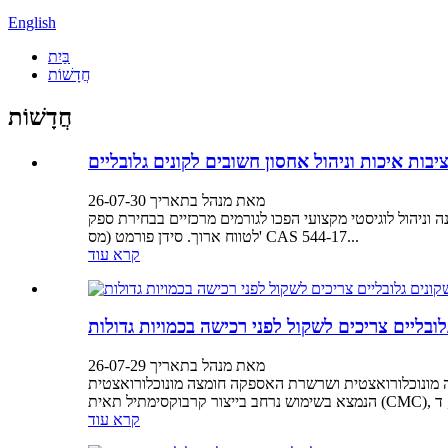
English
בַּיִת
חֲדָשׁוֹת
חֲדָשׁוֹת
בות איכות וניהול אחסון חשובים לקונים גלובליים
מאת מנהל בתאריך 26-07-30
 וניהול לוגיסטי מקצועי הפכו לגורמים מרכזיים בבחירת ספק
לטווח ארוך. סידן פורמט (מס' CAS 544-17...
קרא עוד
ובליים צריכים לשקול לפני רכישה בכמויות גדולות
מאת מנהל בתאריך 26-07-29
מצה מונוכלורואצטית (MCAA), הידועה גם כחומצה כלורואצטית (מס' CAS 79-11-8), היא תוצר ביניים כימי אורגני חשוב
קרא עוד