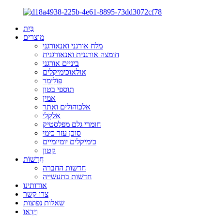
בַּיִת
מוצרים
מלח אורגני ואנאורגני
חומצה אורגנית ואנאורגנית
ביניים אורגני
אולאוכימיקלים
פּוֹלִימֵר
תוספי בטון
אמין
אלכוהולים ואתר
אַלקָלִי
חומרי גלם מפלסטיק
סוכן עזר כימי
כימיקלים יומיומיים
קטון
חֲדָשׁוֹת
חדשות החברה
חדשות בתעשייה
אודותינו
צרו קשר
שאלות נפוצות
וִידֵאוֹ