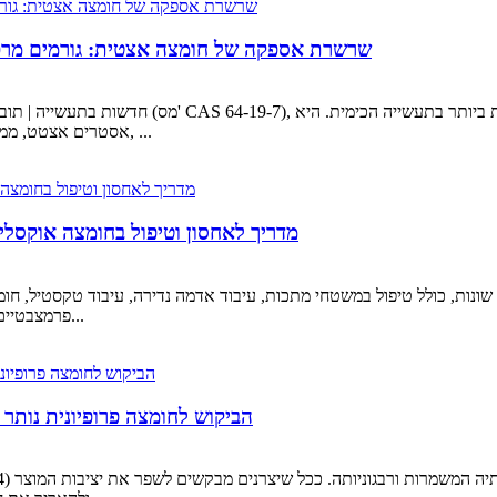
שרשרת אספקה ​​של חומצה אצטית: גורמים מרכז
חדשות בתעשייה | תובנות על שוק חומצה אצטית ושרשר
ממלאת תפקיד חשוב בייצור מונומר ויניל אצטט (VAM), אסטרים אצטט, ממסים, ...
מדריך לאחסון וטיפול בחומצה אוקסלית
פרמצבטיים וסינתזה כימית. עם מגוון רחב של יישומים, שמירה על איכות...
הביקוש לחומצה פרופיונית נותר ח