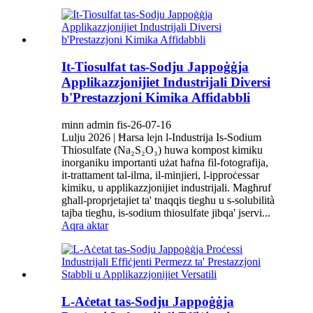
It-Tiosulfat tas-Sodju Jappoġġja
Applikazzjonijiet Industrijali Diversi
b'Prestazzjoni Kimika Affidabbli
minn admin fis-26-07-16
Lulju 2026 | Ħarsa lejn l-Industrija Is-Sodium
Thiosulfate (Na₂S₂O₃) huwa kompost kimiku
inorganiku importanti użat ħafna fil-fotografija,
it-trattament tal-ilma, il-minjieri, l-ipproċessar
kimiku, u applikazzjonijiet industrijali. Magħruf
għall-proprjetajiet ta' tnaqqis tiegħu u s-solubilità
tajba tiegħu, is-sodium thiosulfate jibqa' jservi...
Aqra aktar
L-Aċetat tas-Sodju Jappoġġja