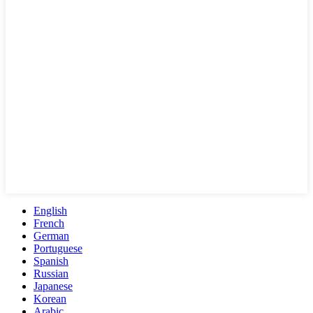
English
French
German
Portuguese
Spanish
Russian
Japanese
Korean
Arabic