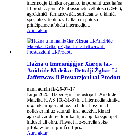
intermedju kimiku organiku importanti użat ħafna
fil-produzzjoni ta' karbossimetil ċelluloża (CMC),
agrokimiċi, farmaċewtiċi, surfactants, u kimiċi
speċjalizzati oħra. Għalkemm jintuża
prinċipalment bħala intermedju...
Aqra aktar
Ħażna u Immaniġġjar Xierqa tal-
Anidride Maleika: Dettalji Żgħar Li
Jaffettwaw il-Prestazzjoni tal-Prodott
minn admin fis-26-07-17
Lulju 2026 | Ħarsa lejn l-Industrija L-Anidride
Malejka (CAS 108-31-6) hija intermedja kimika
organika importanti użata ħafna f'reżini tal-
poliester mhux saturati, kisi, adeżivi, kimiċi
agrikoli, addittivi lubrikanti, u applikazzjonijiet
industrijali oħra. Filwaqt li x-xerrejja spiss
jiffokaw fuq il-purità u l-pri...
Aqra aktar