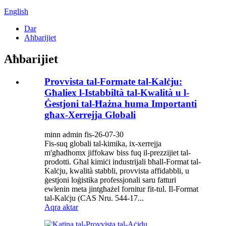
English
Dar
Aħbarijiet
Aħbarijiet
Provvista tal-Formate tal-Kalċju:
Għaliex l-Istabbiltà tal-Kwalità u l-
Ġestjoni tal-Ħażna huma Importanti
għax-Xerrejja Globali
minn admin fis-26-07-30
Fis-suq globali tal-kimika, ix-xerrejja
m'għadhomx jiffokaw biss fuq il-prezzijiet tal-
prodotti. Għal kimiċi industrijali bħall-Format tal-
Kalċju, kwalità stabbli, provvista affidabbli, u
ġestjoni loġistika professjonali saru fatturi
ewlenin meta jintgħażel fornitur fit-tul. Il-Format
tal-Kalċju (CAS Nru. 544-17...
Aqra aktar