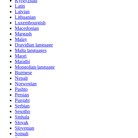
Kyrgyzstan
Latin
Latvian
Lithuanian
Luxembourgish
Macedonian
Margash
Malay
Dravidian language
Malta languages
Maori
Marathi
Mongolian language
Burmese
Nepali
Norwegian
Pashto
Persian
Punjabi
Serbian
Sesotho
Sinhala
Slovak
Slovenian
Somali