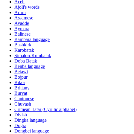
Aceh
Ajoli's words
Aruru
Assamese
Avadde
Aymara
Balinese
Bambara language
Bashkirk
Karobatak
Simalon-Kumbatak
Doba Batak
Benba language
Betawi
Bojpur
Bikor
Brittany
Buryat
Cantonese
Chuvash
Crimean Tatar (Cyrillic alphabet)
Divish
Dingka language
Dogra
Dongbei language