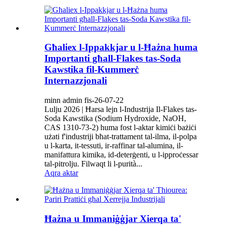
Għaliex l-Ippakkjar u l-Ħażna huma
Importanti għall-Flakes tas-Soda
Kawstika fil-Kummerċ
Internazzjonali
minn admin fis-26-07-22
Lulju 2026 | Ħarsa lejn l-Industrija Il-Flakes tas-
Soda Kawstika (Sodium Hydroxide, NaOH,
CAS 1310-73-2) huma fost l-aktar kimiċi bażiċi
użati f'industriji bħat-trattament tal-ilma, il-polpa
u l-karta, it-tessuti, ir-raffinar tal-alumina, il-
manifattura kimika, id-deterġenti, u l-ipproċessar
tal-pitrolju. Filwaqt li l-purità...
Aqra aktar
Ħażna u Immaniġġjar Xierqa ta'