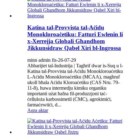
Katina tal-Provvista tal-Aċidu
Monokloroaċetiku: Fatturi Ewlenin li
x-Xerrejja Globali Għandhom
Jikkunsidraw Qabel Xiri bl-Ingrossa
minn admin fis-26-07-29
Aħbarijiet tal-Industrija | Tagħrif dwar is-Suq u l-
Katina tal-Provvista tal-Aċidu Monokloroaċetiku
L-Aċidu Monokloroaċetiku (MCAA), magħruf
ukoll bħala Aċidu Kloroaċetiku (CAS Nru. 79-
11-8), huwa intermedju kimiku organiku
importanti użat ħafna fil-produzzjoni taċ-
ċelluloża karbossimetil (CMC), agrokimiċi,
farmaċewtiċi, d...
Aqra aktar