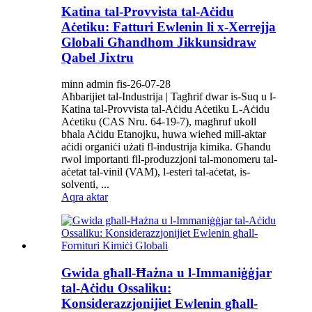
Katina tal-Provvista tal-Aċidu
Aċetiku: Fatturi Ewlenin li x-Xerrejja
Globali Għandhom Jikkunsidraw
Qabel Jixtru
minn admin fis-26-07-28
Aħbarijiet tal-Industrija | Tagħrif dwar is-Suq u l-
Katina tal-Provvista tal-Aċidu Aċetiku L-Aċidu
Aċetiku (CAS Nru. 64-19-7), magħruf ukoll
bħala Aċidu Etanojku, huwa wieħed mill-aktar
aċidi organiċi użati fl-industrija kimika. Għandu
rwol importanti fil-produzzjoni tal-monomeru tal-
aċetat tal-vinil (VAM), l-esteri tal-aċetat, is-
solventi, ...
Aqra aktar
Gwida għall-Ħażna u l-Immaniġġjar
tal-Aċidu Ossaliku:
Konsiderazzjonijiet Ewlenin għall-