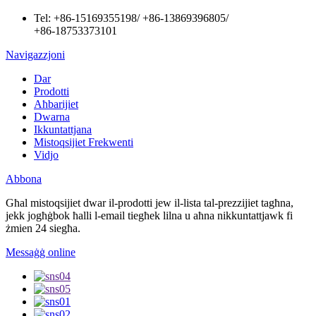
Tel:
+86-15169355198
/
+86-13869396805
/
+86-18753373101
Navigazzjoni
Dar
Prodotti
Aħbarijiet
Dwarna
Ikkuntattjana
Mistoqsijiet Frekwenti
Vidjo
Abbona
Għal mistoqsijiet dwar il-prodotti jew il-lista tal-prezzijiet tagħna,
jekk jogħġbok ħalli l-email tiegħek lilna u aħna nikkuntattjawk fi
żmien 24 siegħa.
Messaġġ online