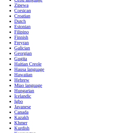
Zipewa
Corsican
Croatian
Dutch
Estonian
Filipino
Finnish
Freyran
Galician
Georgian
Gugita
Haitian Creole
Hausa language
Hawaiian
Hebrew
Miao language
Hungarian
Icelandic
Igbo
Javanese
Canada
Kazakh
Khmer
Kurdish