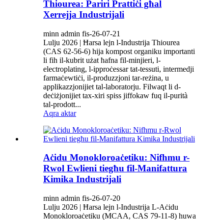
Thiourea: Pariri Prattiċi għal
Xerrejja Industrijali
minn admin fis-26-07-21
Lulju 2026 | Ħarsa lejn l-Industrija Thiourea
(CAS 62-56-6) hija kompost organiku importanti
li fih il-kubrit użat ħafna fil-minjieri, l-
electroplating, l-ipproċessar tat-tessuti, intermedji
farmaċewtiċi, il-produzzjoni tar-reżina, u
applikazzjonijiet tal-laboratorju. Filwaqt li d-
deċiżjonijiet tax-xiri spiss jiffokaw fuq il-purità
tal-prodott...
Aqra aktar
Aċidu Monokloroaċetiku: Nifhmu r-
Rwol Ewlieni tiegħu fil-Manifattura
Kimika Industrijali
minn admin fis-26-07-20
Lulju 2026 | Ħarsa lejn l-Industrija L-Aċidu
Monokloroaċetiku (MCAA, CAS 79-11-8) huwa