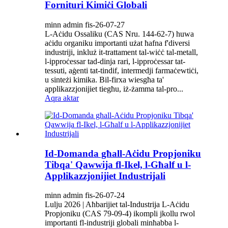
Fornituri Kimiċi Globali
minn admin fis-26-07-27
L-Aċidu Ossaliku (CAS Nru. 144-62-7) huwa
aċidu organiku importanti użat ħafna f'diversi
industriji, inkluż it-trattament tal-wiċċ tal-metall,
l-ipproċessar tad-dinja rari, l-ipproċessar tat-
tessuti, aġenti tat-tindif, intermedji farmaċewtiċi,
u sinteżi kimika. Bil-firxa wiesgħa ta'
applikazzjonijiet tiegħu, iż-żamma tal-pro...
Aqra aktar
Id-Domanda għall-Aċidu Propjoniku
Tibqa' Qawwija fl-Ikel, l-Għalf u l-
Applikazzjonijiet Industrijali
minn admin fis-26-07-24
Lulju 2026 | Aħbarijiet tal-Industrija L-Aċidu
Propjoniku (CAS 79-09-4) ikompli jkollu rwol
importanti fl-industriji globali minħabba l-