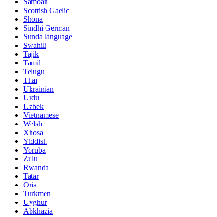
Samoan
Scottish Gaelic
Shona
Sindhi German
Sunda language
Swahili
Tajik
Tamil
Telugu
Thai
Ukrainian
Urdu
Uzbek
Vietnamese
Welsh
Xhosa
Yiddish
Yoruba
Zulu
Rwanda
Tatar
Oria
Turkmen
Uyghur
Abkhazia