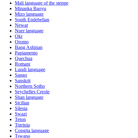
Mali language of the steppe
Minanka Baoyu
Mizo language
South Endebelian
Newar
Nuer language
Okr
Oromo
Bang Ashinan
Papiamento
Quechua
Romani
Lundi language
Sango
Sanskrit
Northern Sotho
Seychelles Creole
Shan language
Sicilian
Silesia
Swazi
Teton
Tigrinia
Congjia language
Tswana