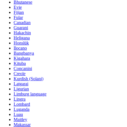
Bhutanese
Evie
Fijian
Fular
Canadian
Guarani
Hakachin
Heligana
Honslük
Ilocano
Bangbanya
Kigahara
Kituba
Concanini
Creole
Kurdish (Solani)
Latgarai
Ligurian
Limburg language
Lingra
Lombard
Luganda
Luau
Maitley
Makassar