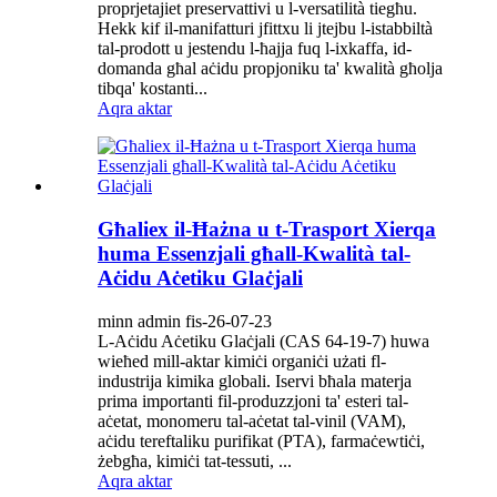
proprjetajiet preservattivi u l-versatilità tiegħu.
Hekk kif il-manifatturi jfittxu li jtejbu l-istabbiltà
tal-prodott u jestendu l-ħajja fuq l-ixkaffa, id-
domanda għal aċidu propjoniku ta' kwalità għolja
tibqa' kostanti...
Aqra aktar
Għaliex il-Ħażna u t-Trasport Xierqa
huma Essenzjali għall-Kwalità tal-
Aċidu Aċetiku Glaċjali
minn admin fis-26-07-23
L-Aċidu Aċetiku Glaċjali (CAS 64-19-7) huwa
wieħed mill-aktar kimiċi organiċi użati fl-
industrija kimika globali. Iservi bħala materja
prima importanti fil-produzzjoni ta' esteri tal-
aċetat, monomeru tal-aċetat tal-vinil (VAM),
aċidu tereftaliku purifikat (PTA), farmaċewtiċi,
żebgħa, kimiċi tat-tessuti, ...
Aqra aktar