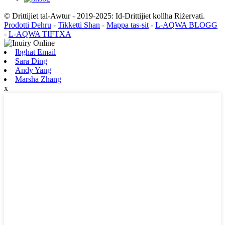
© Drittijiet tal-Awtur - 2019-2025: Id-Drittijiet kollha Riżervati.
Prodotti Dehru
-
Tikketti Sħan
-
Mappa tas-sit
-
L-AQWA BLOGG
-
L-AQWA TIFTXA
Ibgħat Email
Sara Ding
Andy Yang
Marsha Zhang
x