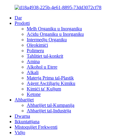
Dar
Prodotti
Melħ Organiku u Inorganiku
Aċidu Organiku u Inorganiku
Intermedju Organiku
Oleokimiċi
Polimeru
Taħlitiet tal-konkrit
Amina
Alkoħol u Etere
Alkali
Materja Prima tal-Plastik
Aġent Awżiljarju Kimiku
Kimiċi ta' Kuljum
Ketone
Aħbarijiet
Aħbarijiet tal-Kumpanija
Aħbarijiet tal-Industrija
Dwarna
Ikkuntattjana
Mistoqsijiet Frekwenti
Vidjo