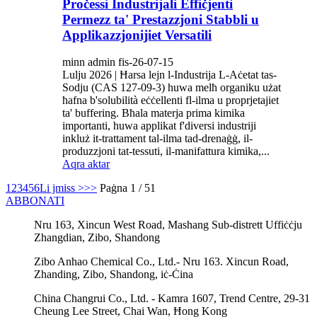
Proċessi Industrijali Effiċjenti
Permezz ta' Prestazzjoni Stabbli u
Applikazzjonijiet Versatili
minn admin fis-26-07-15
Lulju 2026 | Ħarsa lejn l-Industrija L-Aċetat tas-
Sodju (CAS 127-09-3) huwa melħ organiku użat
ħafna b'solubilità eċċellenti fl-ilma u proprjetajiet
ta' buffering. Bħala materja prima kimika
importanti, huwa applikat f'diversi industriji
inkluż it-trattament tal-ilma tad-drenaġġ, il-
produzzjoni tat-tessuti, il-manifattura kimika,...
Aqra aktar
1
2
3
4
5
6
Li jmiss >
>>
Paġna 1 / 51
ABBONATI
Nru 163, Xincun West Road, Mashang Sub-distrett Uffiċċju
Zhangdian, Zibo, Shandong
Zibo Anhao Chemical Co., Ltd.- Nru 163. Xincun Road,
Zhanding, Zibo, Shandong, iċ-Ċina
China Changrui Co., Ltd. - Kamra 1607, Trend Centre, 29-31
Cheung Lee Street, Chai Wan, Ħong Kong